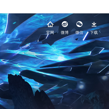
官网
微博
微信
下载