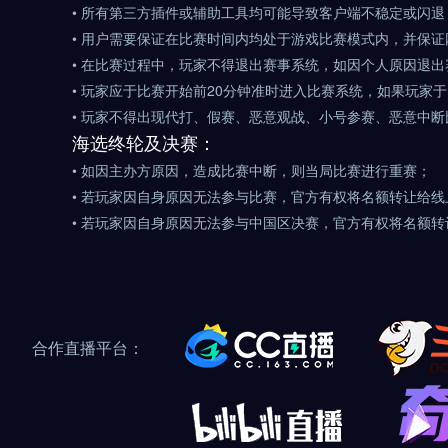
• 所有第三方插件或辅助工具均可能导致客户端不稳定或闪
• 用户需要保证在比赛时间内均处于游戏比赛模式内，并保
• 在比赛过程中，玩家不得退出赛事系统，如因个人原因退
• 玩家应于比赛开始前20分钟准时进入比赛系统，如果玩家
• 玩家不得出现代打、假赛、恶意观战、小号参赛、恶意中
海选终轮及决赛：
• 如因主办方原因，造成比赛中断，则当局比赛进行重赛；
• 若玩家因自身原因无法参与比赛，官方有权将名额转让给
• 若玩家因自身原因无法参与中国区决赛，官方有权将名额
合作直播平台：