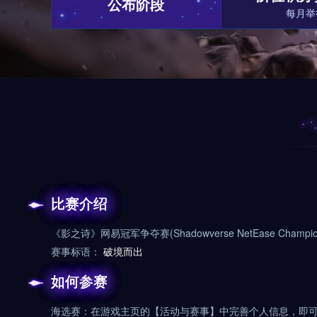
公布阶段
比赛介绍
《影之诗》网易冠军争夺赛(Shadowverse NetEase 
赛事标语：
破境而出
如何参赛
海选赛：在游戏主页的【活动与赛事】中完善个人信息，即