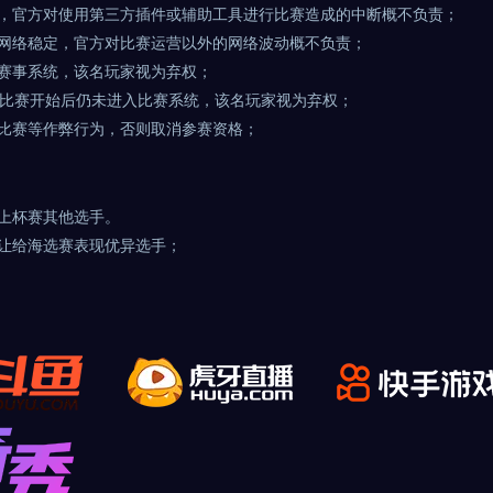
退，官方对使用第三方插件或辅助工具进行比赛造成的中断概不负责；
证网络稳定，官方对比赛运营以外的网络波动概不负责；
出赛事系统，该名玩家视为弃权；
于比赛开始后仍未进入比赛系统，该名玩家视为弃权；
断比赛等作弊行为，否则取消参赛资格；
线上杯赛其他选手。
转让给海选赛表现优异选手；