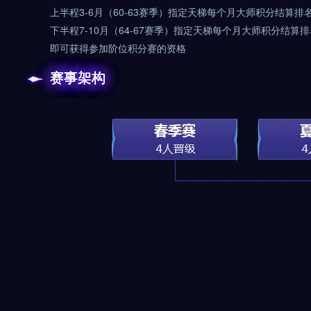
上半程3-6月（60-63赛季）指定天梯每个月大师积分结算排
下半程7-10月（64-67赛季）指定天梯每个月大师积分结算排
即可获得参加阶位积分赛的资格
赛事架构