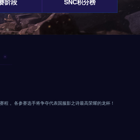
赛阶段
SNC积分榜
持续9个月的赛程 。各参赛选手将争夺代表国服影之诗最高荣耀的龙杯！