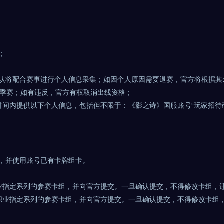
；
默认将配合赛事进行个人信息采集；如因个人原因需要退赛，官方将根据
续季赛；如有违反，官方有权取消出线资格；
时间内提供以下个人信息，包括但不限于：《影之诗》国服账号“玩家招待
赛，并使用账号已有卡牌组卡。
职业指定系列的参赛卡组，并向官方提交。一旦确认提交，不得修改卡组，
同职业指定系列的参赛卡组，并向官方提交。一旦确认提交，不得修改卡组